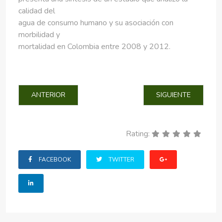
calidad del
agua de consumo humano y su asociación con
morbilidad y
mortalidad en Colombia entre 2008 y 2012.
ARTÍCULO ANTERIOR: 6- EXPOSICION A RADON EN ALGU
ARTÍCULO SIGUIEN
ANTERIOR
SIGUIENTE
Rating:
FACEBOOK
TWITTER