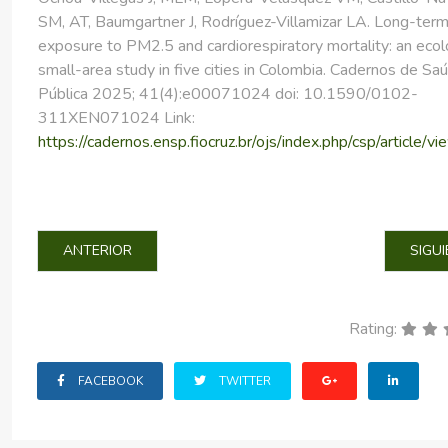
SM, AT, Baumgartner J, Rodríguez-Villamizar LA. Long-ter
exposure to PM2.5 and cardiorespiratory mortality: an ecol
small-area study in five cities in Colombia. Cadernos de Sa
Pública 2025; 41(4):e00071024 doi: 10.1590/0102-
311XEN071024 Link:
https://cadernos.ensp.fiocruz.br/ojs/index.php/csp/article/
ARTÍCULO ANTERIOR: LA PANDEMIA SILENCIOSA BAJO L
ARTÍ
ANTERIOR
SIGU
Rating:
FACEBOOK
TWITTER