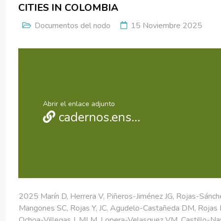
CITIES IN COLOMBIA
Documentos del nodo
15 Noviembre 2025
Abrir el enlace adjunto
cadernos.ensp.fiocruz.br/ojs/index.php/csp/article/view/9748
2025 Marín D, Herrera V, Piñeros-Jiménez JG, Rojas-Sánc
Mangones SC, Rojas Y, JC, Agudelo-Castañeda DM, Rojas 
Ochoa-Villegas J, MLM, Lopera-Velasquez VM, Castillo-Na