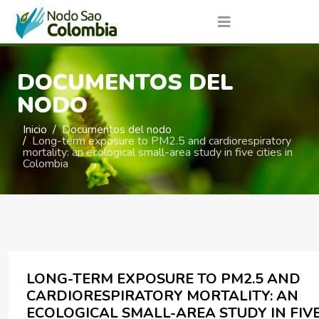
DOCUMENTOS DEL
NODO
Inicio
Documentos del nodo
Long-term exposure to PM2.5 and cardiorespiratory
mortality: an ecological small-area study in five cities in
Colombia
LONG-TERM EXPOSURE TO PM2.5 AND
CARDIORESPIRATORY MORTALITY: AN
ECOLOGICAL SMALL-AREA STUDY IN FIV