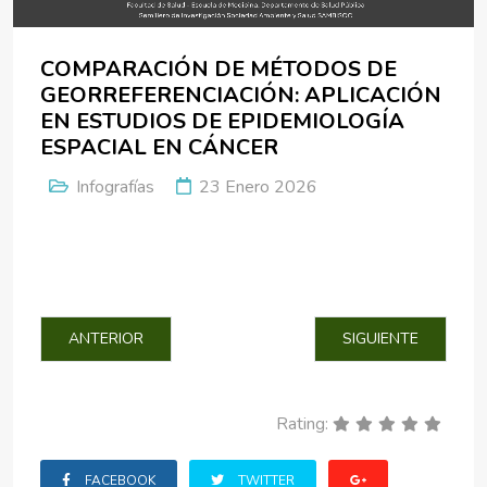
COMPARACIÓN DE MÉTODOS DE
GEORREFERENCIACIÓN: APLICACIÓN
EN ESTUDIOS DE EPIDEMIOLOGÍA
ESPACIAL EN CÁNCER
Infografías
23 Enero 2026
ARTÍCULO ANTERIOR: EVALUACIÓN DE IMPACTO EN SALU
ARTÍCULO SIGUIENT
ANTERIOR
SIGUIENTE
Rating:
FACEBOOK
TWITTER