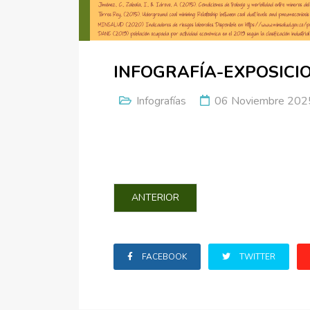
INFOGRAFÍA-EXPOSICI
Infografías
06 Noviembre 202
ARTÍCULO ANTERIOR: COMPARACIÓN D
ANTERIOR
FACEBOOK
TWITTER