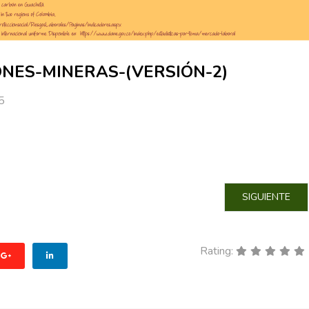
ONES-MINERAS-(VERSIÓN-2)
5
E MÉTODOS DE GEORREFERENCIACIÓN: APLICACIÓN EN ESTUDIOS D
ARTÍCULO SIG
SIGUIENTE
Rating: