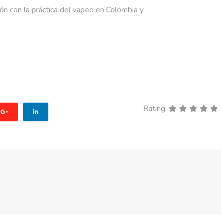
n con la práctica del vapeo en Colombia y
IONES PRÁCTICAS PARA EL USO DE MASCARILLAS PANDEMIA COVID
Rating: