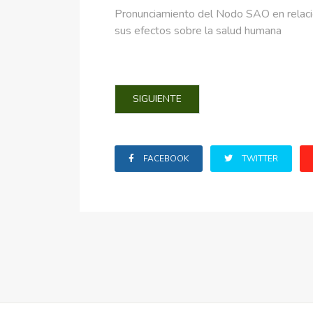
Pronunciamiento del Nodo SAO en relació
sus efectos sobre la salud humana
ARTÍCULO SIGUIENTE: 2022 ORIENTAC
SIGUIENTE
FACEBOOK
TWITTER