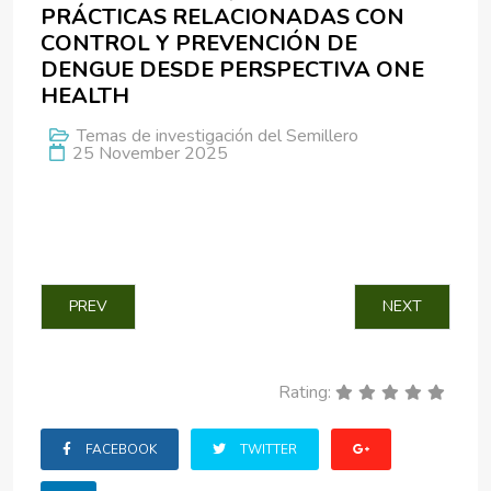
PRÁCTICAS RELACIONADAS CON
CONTROL Y PREVENCIÓN DE
DENGUE DESDE PERSPECTIVA ONE
HEALTH
Temas de investigación del Semillero
25 November 2025
PREVIOUS ARTICLE: CONTAMINACIÓN DEL AIRE, MOVILID
NEXT ARTICLE
PREV
NEXT
Rating:
FACEBOOK
TWITTER