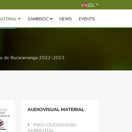
Select your language
EN
MATERIAL
SAMBISOC
NEWS
EVENTS
icipio de Bucaramanga 2022-2023
AUDIOVISUAL MATERIAL
INFO-CIUDADANÍA-
AMBIENTAL